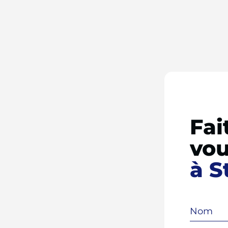
Fai
vou
à S