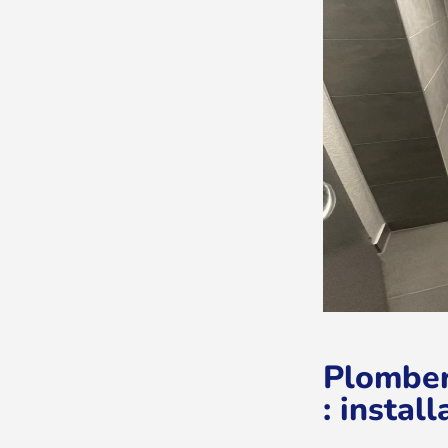
Plomber
: instal