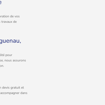
e
oration de vos
s travaux de
aguenau,
ité pour
tise, nous assurons
on.
 devis gratuit et
us accompagner dans